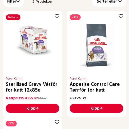
Filter
3
Produkter
Sorter etter
Nettpris
-30%
Royal Canin
Royal Canin
Sterilised Gravy Våtfôr
Appetite Control Care
for katt 12x85g
Tørrfôr for katt
Nettpris
194,65 kr
129 kr
Fra
229 kr
Kjøp
Kjøp
-30%