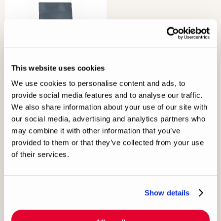
This website uses cookies
We use cookies to personalise content and ads, to
provide social media features and to analyse our traffic.
Royal Canin
Light Weight Care
We also share information about your use of our site with
Tørrfôr for katt
our social media, advertising and analytics partners who
244,30 kr
Fra
may combine it with other information that you’ve
349 kr
provided to them or that they’ve collected from your use
Kjøp
of their services.
Show details
3 Products