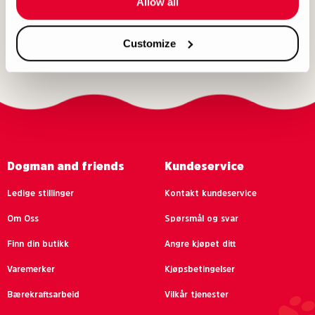
1
Allow all
Customize
Dogman and friends
Kundeservice
Ledige stillinger
Kontakt kundeservice
Om Oss
Spørsmål og svar
Finn din butikk
Angre kjøpet ditt
Varemerker
Kjøpsbetingelser
Bærekraftsarbeid
Vilkår tjenester